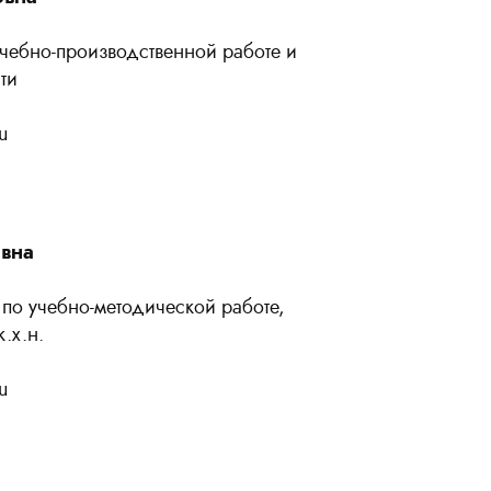
учебно-производственной работе и
ти
u
овна
 по учебно-методической работе,
.х.н.
u