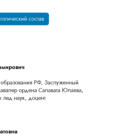
гогический состав
имирович
 образования РФ, Заслуженный
кавалер ордена Салавата Юлаева,
к.пед.наук, доцент
атовна