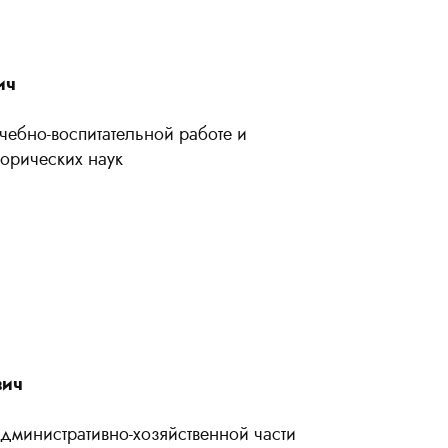
ич
чебно-воспитательной работе и
торических наук
вич
административно-хозяйственной части