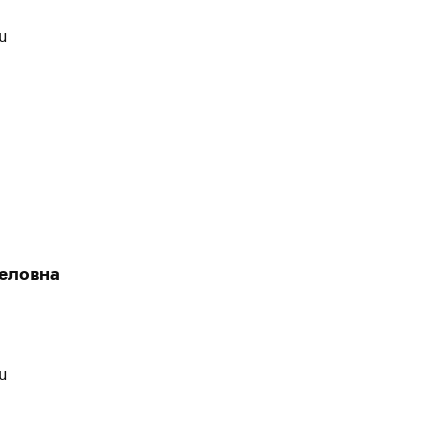
u
еловна
u